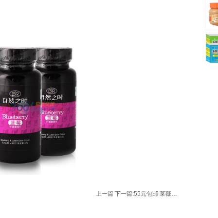
上一篇
下一篇:
55元包邮 莱薇妈咪 印花长袖孕妇连衣裙96558