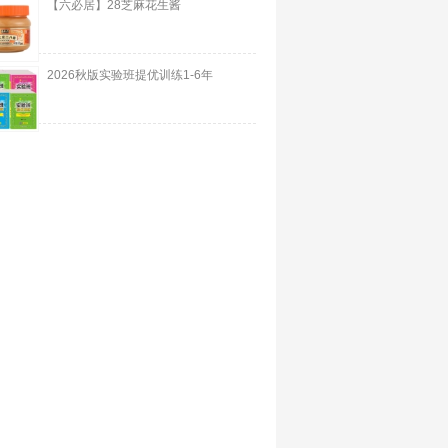
【六必居】28芝麻花生酱
2026秋版实验班提优训练1-6年