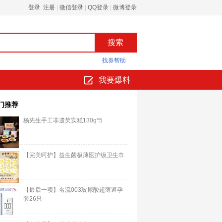
登录 注册
|
微信登录
|
QQ登录
|
微博登录
找券帮助
我要爆料
门推荐
杨先生手工非遗芡实糕130g*5
【完美呵护】益生菌极薄医护级卫生巾
【最后一项】名流003玻尿酸超薄避孕
套26只