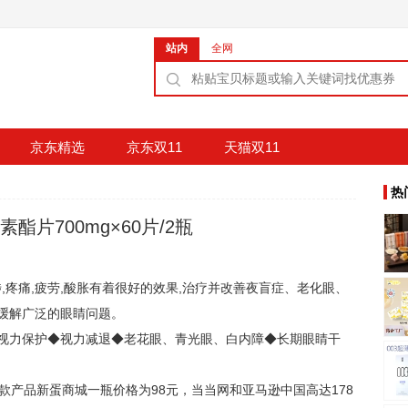
站内
全网
京东精选
京东双11
天猫双11
热
酯片700mg×60片/2瓶
,疼痛,疲劳,酸胀有着很好的效果,治疗并改善夜盲症、老化眼、
缓解广泛的眼睛问题。
视力保护◆视力减退◆老花眼、青光眼、白内障◆长期眼睛干
款产品新蛋商城一瓶价格为98元，当当网和亚马逊中国高达178