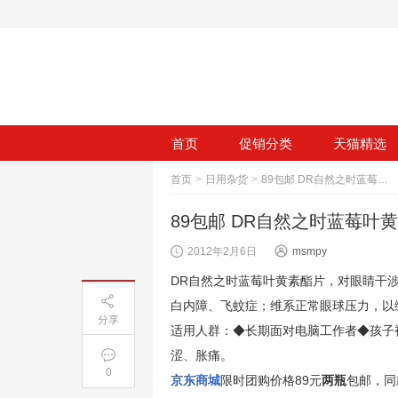
首页
促销分类
天猫精选
首页
>
日用杂货
>
89包邮 DR自然之时蓝莓叶黄素酯片700mg×60片/2瓶
89包邮 DR自然之时蓝莓叶黄素
2012年2月6日
msmpy
DR自然之时蓝莓叶黄素酯片，对眼睛干涉
白内障、飞蚊症；维系正常眼球压力，以
分享
适用人群：◆长期面对电脑工作者◆孩子
涩、胀痛。
0
京东商城
限时团购价格89元
两瓶
包邮，同