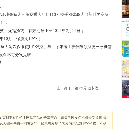
周日）；
广场地铁站大三角换乘大厅1-113号拉手网体验店（新世界商厦
到）；
生效，无需预约，有效期截止至2012年2月12日；
年10月，保质期12个月；
，每人每次仅限使用1张拉手券，每张拉手券仅限领取统一冰糖雪
4瓶饮料不可分次提取；
5
上一篇
下一篇:
29元 迪卡侬 滑雪运动 女式保暖内衣 WED’ZE SIMPLE WARM
友买到更有性价比网购产品的分享平台，每天为网友们提供最受追捧 最
信息大部分来自于网友爆料，如果您发现了优质的产品或好的价格，不妨