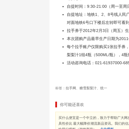
自提时间：9:30-21:00（周一至
自提地址：地铁1、2、8号线人民
对面地铁6号口下楼后左转即可看
拉手券于2012年2月3日（周五）
本次团购产品最早生产日期为2011
每个拉手账户仅限购买1张拉手券
梨梨汁1组4瓶（500ML/瓶），
活动咨询电话：021-61937000-68
标签：
拉手网
、
糖雪梨梨汁
、
统一
你可能还喜欢
买什么便宜是一个中立的，致力于帮助广大网
具性价比 最大幅降价潮流新品资讯。我们的