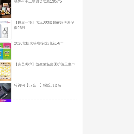
杨先生手工非遗芡实糕130g*5
【最后一项】名流003玻尿酸超薄避孕
套26只
2026秋版实验班提优训练1-6年
【完美呵护】益生菌极薄医护级卫生巾
铭钒钢【32合一】螺丝刀套装