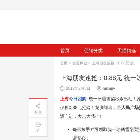
首页
促销分类
天猫精选
首页
>
食品保健
>
上海朋友速抢：0.88元 统一冰糖雪梨梨汁饮料一组（4瓶，500ml/瓶），
上海朋友速抢：0.88元 统一
2012年2月6日
msmpy
上海
今日团购
: 统一冰糖雪梨秒杀出动！原
仅售0.88元抢购！龙腾祥瑞，至
人民广场
分享
源广进，大吉大“梨”！
每张拉手券可领取统一冰糖雪梨梨汁
0
请安心；