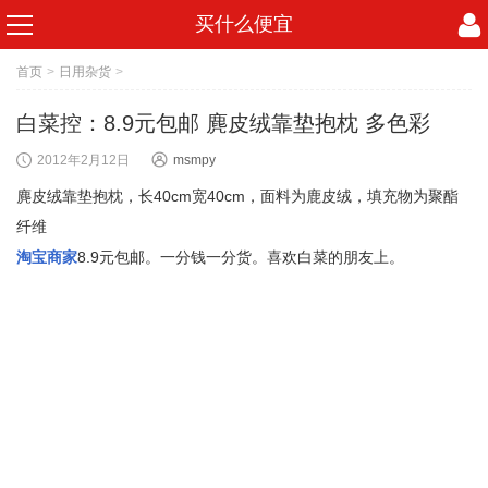
买什么便宜
首页
>
日用杂货
>
白菜控：8.9元包邮 麂皮绒靠垫抱枕 多色彩
2012年2月12日
msmpy
麂皮绒靠垫抱枕，长40cm宽40cm，面料为鹿皮绒，填充物为聚酯
纤维
淘宝商家
8.9元包邮。一分钱一分货。喜欢白菜的朋友上。