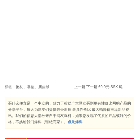
标签：
抱枕
、
靠垫
、
麂皮绒
上一篇
下一篇:
69.9元 SSK 飚王 SFD199 K5 优盘（16GB）
买什么便宜是一个中立的，致力于帮助广大网友买到更有性价比网购产品的
分享平台，每天为网友们提供最受追捧 最具性价比 最大幅降价潮流新品资
讯。我们的信息大部分来自于网友爆料，如果您发现了优质的产品或好的价
格，不妨给我们爆料（谢绝商家）。
点此爆料