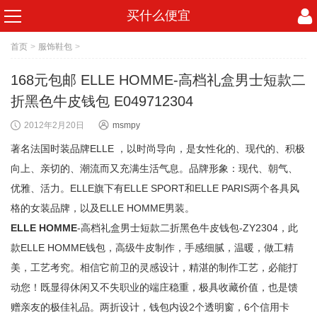
买什么便宜
首页
>
服饰鞋包
>
168元包邮 ELLE HOMME-高档礼盒男士短款二
折黑色牛皮钱包 E049712304
2012年2月20日
msmpy
著名法国时装品牌ELLE ，以时尚导向，是女性化的、现代的、积极
向上、亲切的、潮流而又充满生活气息。品牌形象：现代、朝气、
优雅、活力。ELLE旗下有ELLE SPORT和ELLE PARIS两个各具风
格的女装品牌，以及ELLE HOMME男装。
ELLE HOMME
-高档礼盒男士短款二折黑色牛皮钱包-ZY2304，此
款ELLE HOMME钱包，高级牛皮制作，手感细腻，温暖，做工精
美，工艺考究。相信它前卫的灵感设计，精湛的制作工艺，必能打
动您！既显得休闲又不失职业的端庄稳重，极具收藏价值，也是馈
赠亲友的极佳礼品。两折设计，钱包内设2个透明窗，6个信用卡