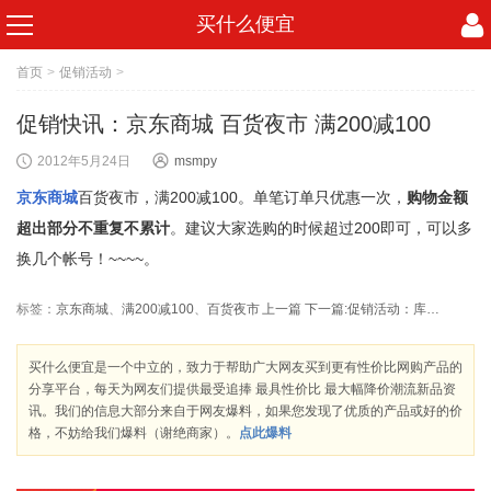
买什么便宜
首页
>
促销活动
>
促销快讯：京东商城 百货夜市 满200减100
2012年5月24日
msmpy
京东商城
百货夜市，满200减100。单笔订单只优惠一次，
购物金额
超出部分不重复不累计
。建议大家选购的时候超过200即可，可以多
换几个帐号！~~~~。
标签：
京东商城
、
满200减100
、
百货夜市
上一篇
下一篇:
促销活动：库巴网 超级夜总惠 2折起 今晚8点
买什么便宜是一个中立的，致力于帮助广大网友买到更有性价比网购产品的
分享平台，每天为网友们提供最受追捧 最具性价比 最大幅降价潮流新品资
讯。我们的信息大部分来自于网友爆料，如果您发现了优质的产品或好的价
格，不妨给我们爆料（谢绝商家）。
点此爆料