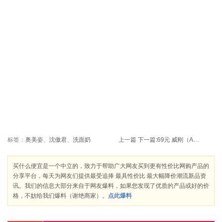
标签：
奥美姿
、
沈傲君
、
洗面奶
上一篇
下一篇:
69元 威刚（ADATA）C008 16GB 拇指碟
买什么便宜是一个中立的，致力于帮助广大网友买到更有性价比网购产品的
分享平台，每天为网友们提供最受追捧 最具性价比 最大幅降价潮流新品资
讯。我们的信息大部分来自于网友爆料，如果您发现了优质的产品或好的价
格，不妨给我们爆料（谢绝商家）。
点此爆料