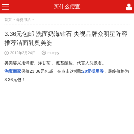
买什么便宜
首页
>
母婴用品
>
3.36元包邮 洗面奶海钻石 央视品牌众明星阵容
推荐洁面乳奥美姿
2012年2月24日
msmpy
奥美姿采用蜂蜜、洋甘菊 、氨基酸盐。代言人沈傲君。
淘宝商家
保价23.36元包邮，在点击这领取
20元抵用券
，最终价格为
3.36元包！