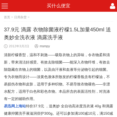
买什么便宜
首页
>
日用杂货
>
37.9元 滴露 衣物除菌液柠檬1.5L加量450ml 送
奥妙全洗衣液 滴露洗手液
2012年3月2日
msmpy
清新柠檬香型，温和不刺激——吸取衣物上的异味，令衣物柔和清
新，带来清洁好感受。有效去除细菌——能深入衣物纤维，有效去
除隐藏在衣物上的细菌，以及由汗液和血液等分泌物引起的细菌。
专为衣物而设计——淡黄色液体所散发的柠檬香氛含有柠檬油，不
易损伤衣物和皮肤，适用于多种织物。不易导致衣物褪色——非漂
水配方，适用于白色和彩色衣物。本品所含的表面活性剂，对洗涤
有一定的辅助作用。
易迅网上海站
特价37.9元 ，送奥妙 全自动高浓度洗衣液 40g 和滴露
健康抑菌洗手液滋润倍护300g。还可以参加满100减10元，满150减