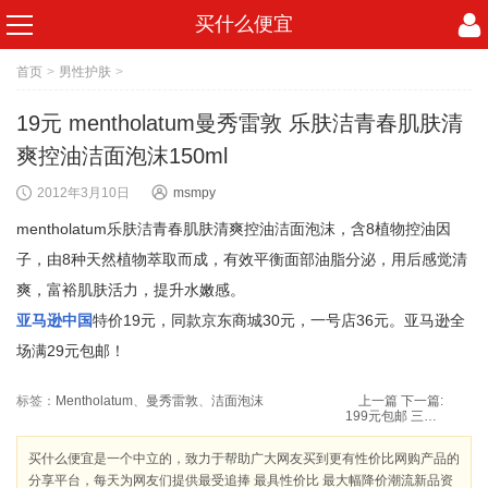
买什么便宜
首页
>
男性护肤
>
19元 mentholatum曼秀雷敦 乐肤洁青春肌肤清
爽控油洁面泡沫150ml
2012年3月10日
msmpy
mentholatum乐肤洁青春肌肤清爽控油洁面泡沫，含8植物控油因
子，由8种天然植物萃取而成，有效平衡面部油脂分泌，用后感觉清
爽，富裕肌肤活力，提升水嫩感。
亚马逊中国
特价19元，同款京东商城30元，一号店36元。亚马逊全
场满29元包邮！
标签：
Mentholatum
、
曼秀雷敦
、
洁面泡沫
上一篇
下一篇:
199元包邮 三光云彩GLASSLOCK钢化玻璃保鲜盒
买什么便宜是一个中立的，致力于帮助广大网友买到更有性价比网购产品的
分享平台，每天为网友们提供最受追捧 最具性价比 最大幅降价潮流新品资