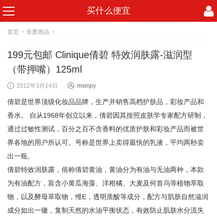
买什么便宜
首页
>
母婴用品
>
199元包邮 Clinique倩碧 特效润肤露-滋润型
（带押嘴）125ml
2012年3月14日
msmpy
倩碧是世界顶级化妆品品牌，生产并销售高档护肤品，彩妆产品和
香水。 自从1968年创立以来，倩碧因其按照皮肤学专家配方研制，
通过过敏性测试，百分之百不含香料的优质护肤和彩妆产品而被世
界各地的用户所认可。号称是世界上卖得最快的乳液，平均两秒卖
出一瓶。
倩碧特效润肤露，俗称倩碧黄油，黄油分为有油与无油两种，本款
为有油配方，富含小黄瓜海藻、洋柑橘、大麦及何首乌等植物萃取
物，以及酵母萃取物，维E，透明质酸等成分，配方与肌肤自然滋润
成分如出一辙，复制天然的水油平衡状态，有效防止肌肤水分流失