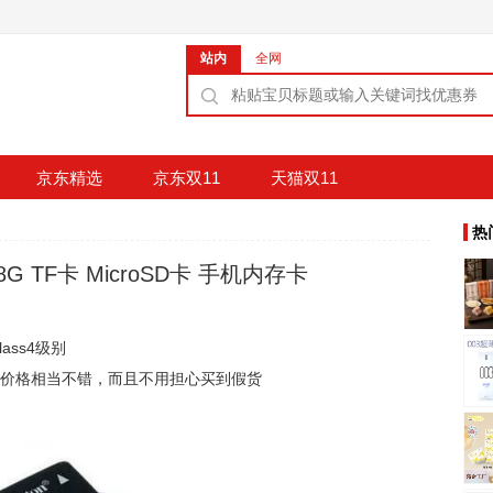
站内
全网
京东精选
京东双11
天猫双11
热
 8G TF卡 MicroSD卡 手机内存卡
class4级别
这个价格相当不错，而且不用担心买到假货