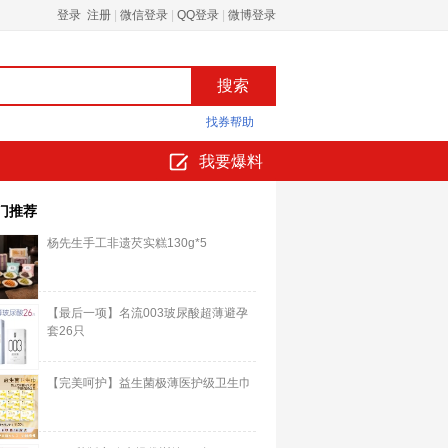
登录 注册
|
微信登录
|
QQ登录
|
微博登录
找券帮助
我要爆料
门推荐
杨先生手工非遗芡实糕130g*5
【最后一项】名流003玻尿酸超薄避孕
套26只
【完美呵护】益生菌极薄医护级卫生巾