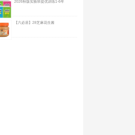
2026秋版实验班提优训练1-6年
【六必居】28芝麻花生酱