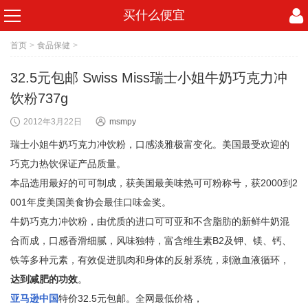
买什么便宜
首页
>
食品保健
>
32.5元包邮 Swiss Miss瑞士小姐牛奶巧克力冲
饮粉737g
2012年3月22日
msmpy
瑞士小姐牛奶巧克力冲饮粉，口感淡雅极富变化。美国最受欢迎的
巧克力热饮保证产品质量。
本品选用最好的可可制成，获美国最美味热可可粉称号，获2000到2
001年度美国美食协会最佳口味金奖。
牛奶巧克力冲饮粉，由优质的进口可可亚和不含脂肪的新鲜牛奶混
合而成，口感香滑细腻，风味独特，富含维生素B2及钾、镁、钙、
铁等多种元素，有效促进肌肉和身体的反射系统，刺激血液循环，
达到减肥的功效
。
亚马逊中国
特价32.5元包邮。全网最低价格，