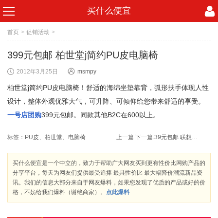
买什么便宜
首页
>
促销活动
>
399元包邮 柏世堂j简约PU皮电脑椅
2012年3月25日
msmpy
柏世堂j简约PU皮电脑椅！舒适的海绵坐垫靠背，弧形扶手体现人性
设计，整体外观优雅大气，可升降、可倾仰给您带来舒适的享受。
一号店团购
399元包邮。同款其他B2C在600以上。
标签：
PU皮
、
柏世堂
、
电脑椅
上一篇
下一篇:
39元包邮 联想商务手提（时尚版）适合14寸及以下笔记本
买什么便宜是一个中立的，致力于帮助广大网友买到更有性价比网购产品的
分享平台，每天为网友们提供最受追捧 最具性价比 最大幅降价潮流新品资
讯。我们的信息大部分来自于网友爆料，如果您发现了优质的产品或好的价
格，不妨给我们爆料（谢绝商家）。
点此爆料