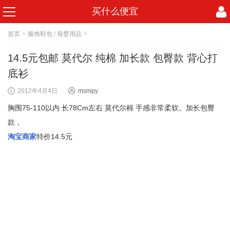
买什么便宜
首页
>
服饰鞋包
/
母婴用品
>
14.5元包邮 莫代尔 纯棉 加长款 包臀款 背心打
底衫
2012年4月4日
msmpy
胸围75-110以内 长78Cm左右 莫代尔棉 手感非常柔软。加长包臀
款，
淘宝商家
特价14.5元