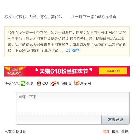
标签：
打底衫
、
纯棉
、
背心
、
莫代尔
上一篇
下一篇:
168元包邮 龟博士 Turtle Wax 美国 龟牌 T-468 冰蜡 473ml
买什么便宜是一个中立的，致力于帮助广大网友买到更有性价比网购产品的
分享平台，每天为网友们提供最受追捧 最具性价比 最大幅降价潮流新品资
讯。我们的信息大部分来自于网友爆料，如果您发现了优质的产品或好的价
格，不妨给我们爆料（谢绝商家）。
点此爆料
快捷登录:
微信
QQ
新浪微博
淘宝网
发表评论
已有
0
条评论
最新
最早
最佳