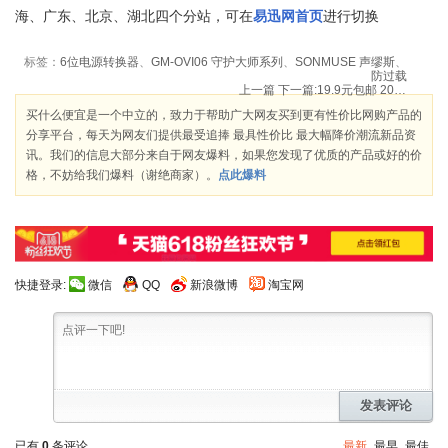
海、广东、北京、湖北四个分站，可在
易迅网首页
进行切换
标签：
6位电源转换器
、
GM-OVI06 守护大师系列
、
SONMUSE 声缪斯
、
防过载
上一篇
下一篇:
19.9元包邮 2012新款 春装 韩版 蕾丝连衣裙
买什么便宜是一个中立的，致力于帮助广大网友买到更有性价比网购产品的
分享平台，每天为网友们提供最受追捧 最具性价比 最大幅降价潮流新品资
讯。我们的信息大部分来自于网友爆料，如果您发现了优质的产品或好的价
格，不妨给我们爆料（谢绝商家）。
点此爆料
快捷登录:
微信
QQ
新浪微博
淘宝网
发表评论
已有
0
条评论
最新
最早
最佳