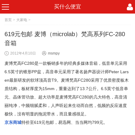
买什么便宜
首页
>
大家电
>
619元包邮 麦博（microlab）梵高系列FC-280
音箱
2012年4月10日
msmpy
麦博梵高FC280是一款畅销多年的经典多媒体音箱，低音单元采用
6.5英寸的锥形PP盆，高音单元采用了著名扬声器设计师Peter Lars
en最新研发的软球顶高音T9。麦博梵高FC280采用了优质密度板木
质结构，板材厚度为15mm，重量达到了13.7公斤。6.5英寸低音单
元、晶体管功放、超大功率是麦博梵高FC280的几大特色，高音清
丽纯净，中频细腻柔和，人声听起来生动而自然，低频的反应速度
极快，没有明显的拖泥带水，而且量感很足。
京东商城
特价至619元包邮，易迅网、当当网均799元。