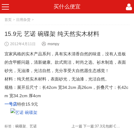
买什么便宜
首页
>
日用杂货
>
15.9元 艺诺 碗碟架 纯天然实木材料
2012年4月11日
msmpy
宜家风格的实木产品系列，具有实木清香自然的味道，没有人造板
的含甲醛问题，清新健康。款式简洁，时尚之选。衫木制造，表面
砂光，无油漆，光洁自然，充分享受大自然愿生态感觉！
材料：纯天然实木材料，表面砂光，无油漆，光洁自然。
规格：展开后尺寸：长42cm 宽34.2cm 高26cm，折叠尺寸：长42c
m 宽34.2cm 厚4cm
一号店
特价15.9元
标签：
碗碟架
、
艺诺
上一篇
下一篇:
37.3元包邮 Cebe 食宝牌 榛子巧克力酱 400g*2瓶