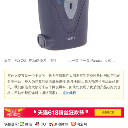
标签：
FLYCO
、
电动剃须刀
、
飞科
上一篇
下一篇:
Panasonic 松下 42英寸全高清等离子电视 TH-P42U33C 3499元包邮
买什么便宜是一个中立的，致力于帮助广大网友买到更有性价比网购产品的
分享平台，每天为网友们提供最受追捧 最具性价比 最大幅降价潮流新品资
讯。我们的信息大部分来自于网友爆料，如果您发现了优质的产品或好的价
格，不妨给我们爆料（谢绝商家）。
点此爆料
快捷登录:
微信
QQ
新浪微博
淘宝网