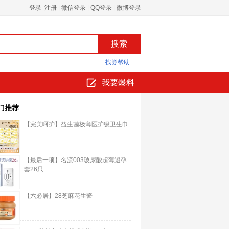
登录 注册
|
微信登录
|
QQ登录
|
微博登录
找券帮助
我要爆料
门推荐
【完美呵护】益生菌极薄医护级卫生巾
【最后一项】名流003玻尿酸超薄避孕
套26只
【六必居】28芝麻花生酱