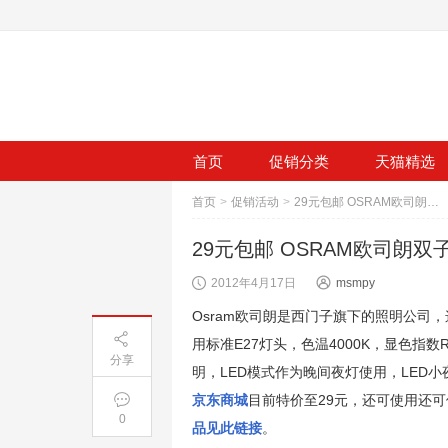
首页
促销分类
天猫精选
首页
>
促销活动
>
29元包邮 OSRAM欧司朗双子星12W暖白色E27节能灯（双支装）
29元包邮 OSRAM欧司朗双
2012年4月17日
msmpy
Osram欧司朗是西门子旗下的照明公司，
用标准E27灯头，色温4000K，显色指
分享
明，LED模式作为晚间夜灯使用，LED小
京东商城
目前特价至29元，还可使用还可
0
品见此链接
。