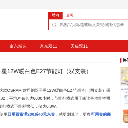
站内
全网
京东精选
京东双11
天猫双11
热
子星12W暖白色E27节能灯（双支装）
这款OSRAM 欧司朗双子星12W暖白色E27节能灯（两支装）采
数R82，平均寿命长达6000小时，节能灯模式用于阅读等功能性照
夜灯模式下能耗很低，仅为0.3W。
使用
日用百货满200减40元东券
，就更划算了，更多
可用券的商