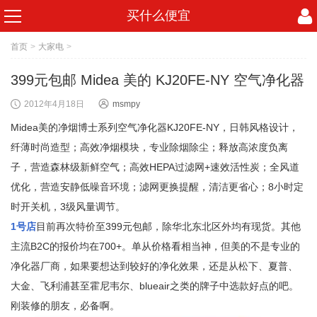
买什么便宜
首页
>
大家电
>
399元包邮 Midea 美的 KJ20FE-NY 空气净化器
2012年4月18日
msmpy
Midea美的净烟博士系列空气净化器KJ20FE-NY，日韩风格设计，
纤薄时尚造型；高效净烟模块，专业除烟除尘；释放高浓度负离
子，营造森林级新鲜空气；高效HEPA过滤网+速效活性炭；全风道
优化，营造安静低噪音环境；滤网更换提醒，清洁更省心；8小时定
时开关机，3级风量调节。
1号店
目前再次特价至399元包邮，除华北东北区外均有现货。其他
主流B2C的报价均在700+。单从价格看相当神，但美的不是专业的
净化器厂商，如果要想达到较好的净化效果，还是从松下、夏普、
大金、飞利浦甚至霍尼韦尔、blueair之类的牌子中选款好点的吧。
刚装修的朋友，必备啊。