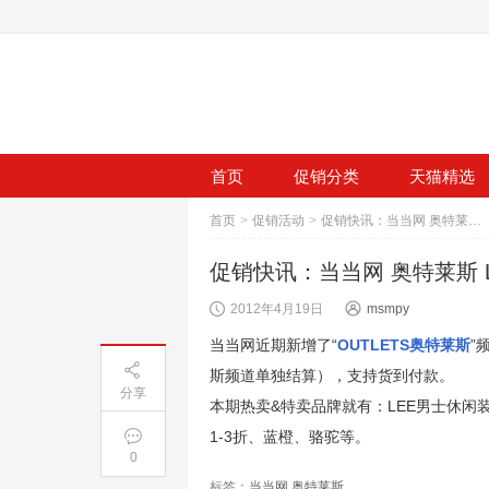
首页
促销分类
天猫精选
首页
>
促销活动
>
促销快讯：当当网 奥特莱斯 LEE 歌莉娅女装等 品牌特卖 每天中午12点
促销快讯：当当网 奥特莱斯 L
2012年4月19日
msmpy
当当网近期新增了“
OUTLETS奥特莱斯
”
斯频道单独结算），支持货到付款。
分享
本期热卖&特卖品牌就有：LEE男士休闲装1.5-
1-3折、蓝橙、骆驼等。
0
标签：
当当网 奥特莱斯