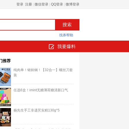
登录 注册
|
微信登录
|
QQ登录
|
微博登录
找券帮助
我要爆料
门推荐
纯肉单！铭钒钢！【32合一】螺丝刀套
装
任选6盒！imint无糖薄荷糖清新口气
杨先生手工非遗芡实糕130g*5