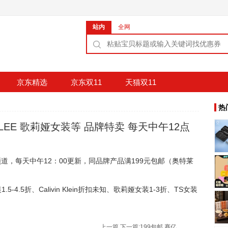
站内
全网
京东精选
京东双11
天猫双11
热
EE 歌莉娅女装等 品牌特卖 每天中午12点
频道，每天中午12：00更新，同品牌产品满199元包邮（奥特莱
4.5折、Calivin Klein折扣未知、歌莉娅女装1-3折、TS女装
上一篇
下一篇:
199包邮 赛亿 Shinee LF-02 空调扇