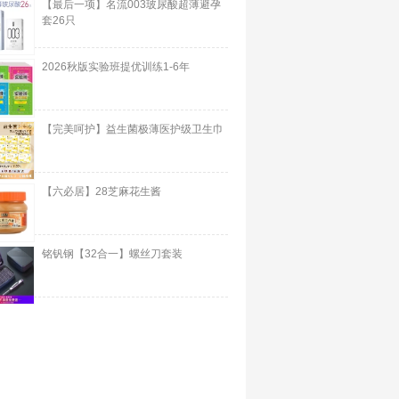
【最后一项】名流003玻尿酸超薄避孕
套26只
2026秋版实验班提优训练1-6年
【完美呵护】益生菌极薄医护级卫生巾
【六必居】28芝麻花生酱
铭钒钢【32合一】螺丝刀套装