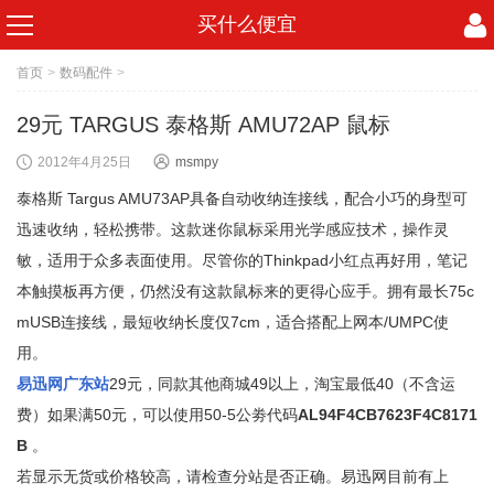
买什么便宜
首页
>
数码配件
>
29元 TARGUS 泰格斯 AMU72AP 鼠标
2012年4月25日
msmpy
泰格斯 Targus AMU73AP具备自动收纳连接线，配合小巧的身型可
迅速收纳，轻松携带。这款迷你鼠标采用光学感应技术，操作灵
敏，适用于众多表面使用。尽管你的Thinkpad小红点再好用，笔记
本触摸板再方便，仍然没有这款鼠标来的更得心应手。拥有最长75c
mUSB连接线，最短收纳长度仅7cm，适合搭配上网本/UMPC使
用。
易迅网广东站
29元，同款其他商城49以上，淘宝最低40（不含运
费）如果满50元，可以使用50-5公劵代码
AL94F4CB7623F4C8171
B
。
若显示无货或价格较高，请检查分站是否正确。易迅网目前有上