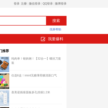
登录 注册
|
微信登录
|
QQ登录
|
微博登录
找券帮助
我要爆料
门推荐
纯肉单！铭钒钢！【32合一】螺丝刀套
装
任选6盒！imint无糖薄荷糖清新口气
喜美诺插座面板多孔排插1.2米