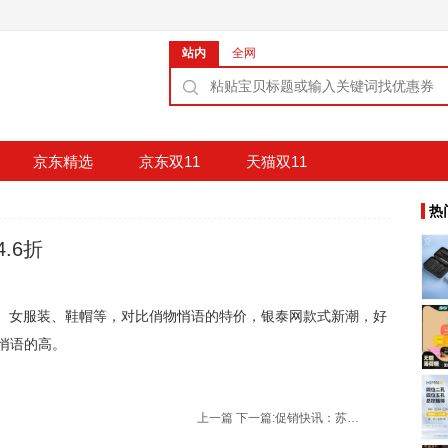
站内
全网
京东精选
京东双11
天猫双11
热
.6折
折 包括 男、女服装、鞋帽等，对比俏物悄语的特价，银泰网款式新潮，好
悄语的高。
上一篇
下一篇:
促销快讯：苏宁易购 五一不休 放价不止 明星单品 3折起抢6天