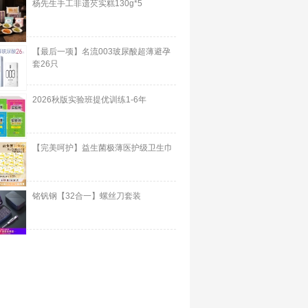
杨先生手工非遗芡实糕130g*5
【最后一项】名流003玻尿酸超薄避孕
套26只
2026秋版实验班提优训练1-6年
【完美呵护】益生菌极薄医护级卫生巾
铭钒钢【32合一】螺丝刀套装