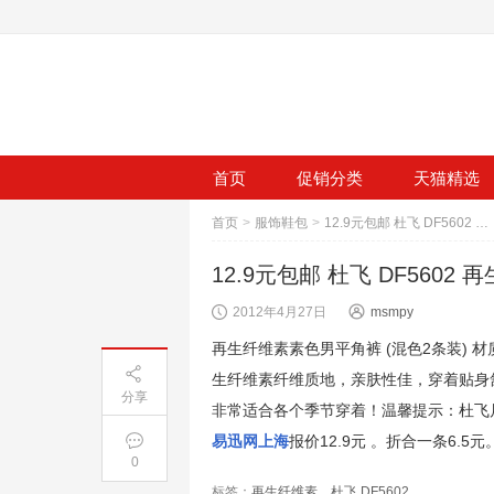
首页
促销分类
天猫精选
首页
>
服饰鞋包
>
12.9元包邮 杜飞 DF5602 再生纤维素素色男平角裤 (混色2条装)
12.9元包邮 杜飞 DF560
2012年4月27日
msmpy
再生纤维素素色男平角裤 (混色2条装) 
生纤维素纤维质地，亲肤性佳，穿着贴身
分享
非常适合各个季节穿着！温馨提示：杜飞
易迅网上海
报价12.9元 。折合一条6.
0
标签：
再生纤维素
、
杜飞 DF5602