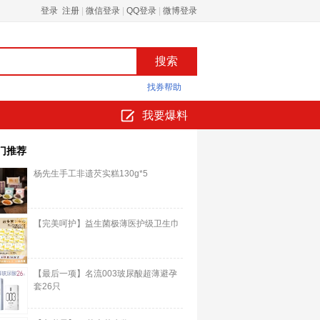
登录 注册
|
微信登录
|
QQ登录
|
微博登录
找券帮助
我要爆料
门推荐
杨先生手工非遗芡实糕130g*5
【完美呵护】益生菌极薄医护级卫生巾
【最后一项】名流003玻尿酸超薄避孕
套26只