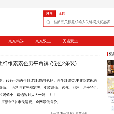
站内
全网
京东精选
京东双11
天猫双11
热
2 再生纤维素素色男平角裤 (混色2条装)
材质：95%兰精再生纤维纤维5%氨纶。再生纤维类:中腰款式配再
舒适。 面料具有光滑凉爽、柔软舒适、透气、排汗、易干特性,
尺码偏小，请选购时买大一码！！！
5元。江浙沪7省市免运费。全网最低售价。
上一篇
下一篇:
9元 魔笔小良 儿童写画板2608S天兰 35*27cm 独特亚光板面