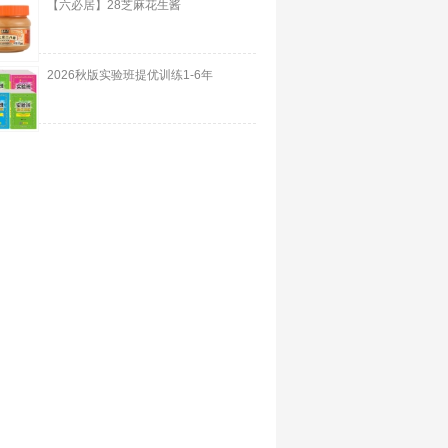
【六必居】28芝麻花生酱
2026秋版实验班提优训练1-6年