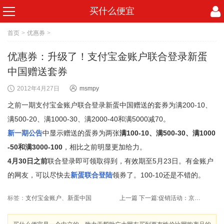
买什么便宜
首页
>
优惠券
>
优惠券：升级了！支付宝金账户联合登录新蛋
中国赠送套券
2012年4月27日
msmpy
之前一期支付宝金账户联合登录新蛋中国赠送的套券为满200-10、
满500-20、满1000-30、满2000-40和满5000减70。
新一期公告
中显示赠送的蛋券为两张
满100-10、满500-30、满1000
-50和满3000-100
，相比之前明显更加给力。
4月30日之前
联合登录即可领取得到，有效期至5月23日。有金账户
的网友，可以尽快去
新蛋联合登陆
领券了。100-10还是不错的。
标签：
支付宝金账户
、
新蛋中国
上一篇
下一篇:
促销活动：京东商城 五一大放价 7品牌奶粉 联合促销