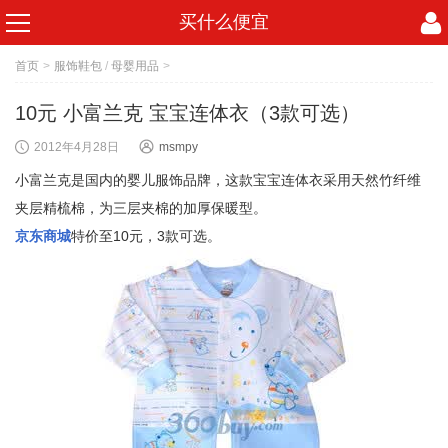
买什么便宜
首页
>
服饰鞋包
/
母婴用品
>
10元 小富兰克 宝宝连体衣（3款可选）
2012年4月28日
msmpy
小富兰克是国内的婴儿服饰品牌，这款宝宝连体衣采用天然竹纤维
夹层精梳棉，为三层夹棉的加厚保暖型。
京东商城
特价至10元，3款可选。