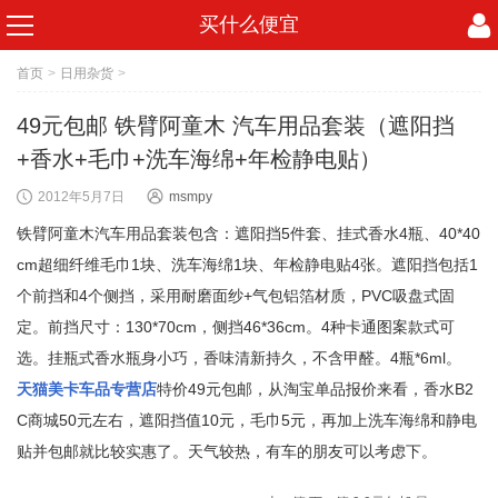
买什么便宜
首页
>
日用杂货
>
49元包邮 铁臂阿童木 汽车用品套装（遮阳挡
+香水+毛巾+洗车海绵+年检静电贴）
2012年5月7日
msmpy
铁臂阿童木汽车用品套装包含：遮阳挡5件套、挂式香水4瓶、40*40
cm超细纤维毛巾1块、洗车海绵1块、年检静电贴4张。遮阳挡包括1
个前挡和4个侧挡，采用耐磨面纱+气包铝箔材质，PVC吸盘式固
定。前挡尺寸：130*70cm，侧挡46*36cm。4种卡通图案款式可
选。挂瓶式香水瓶身小巧，香味清新持久，不含甲醛。4瓶*6ml。
天猫美卡车品专营店
特价49元包邮，从淘宝单品报价来看，香水B2
C商城50元左右，遮阳挡值10元，毛巾5元，再加上洗车海绵和静电
贴并包邮就比较实惠了。天气较热，有车的朋友可以考虑下。