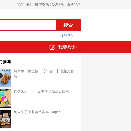
登录 注册
|
微信登录
|
QQ登录
|
微博登录
找券帮助
我要爆料
门推荐
纯肉单！铭钒钢！【32合一】螺丝刀套
装
任选6盒！imint无糖薄荷糖清新口气
杨先生手工非遗芡实糕130g*5