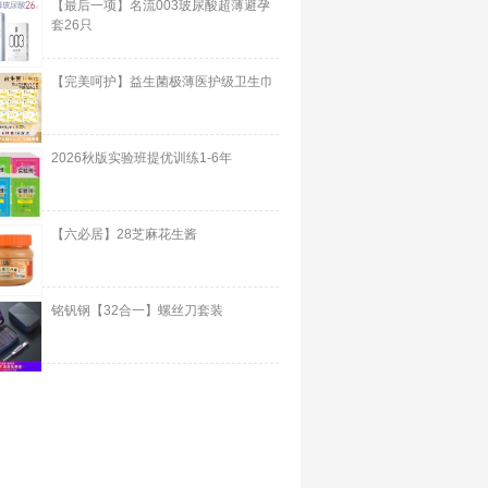
【最后一项】名流003玻尿酸超薄避孕
套26只
【完美呵护】益生菌极薄医护级卫生巾
2026秋版实验班提优训练1-6年
【六必居】28芝麻花生酱
铭钒钢【32合一】螺丝刀套装