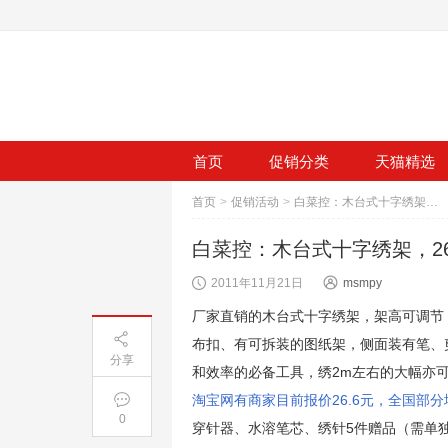
首页
促销分类
天猫精选
首页
>
促销活动
>
白菜控：木台式十字绣架，26.6元包邮
白菜控：木台式十字绣架，26
2011年11月21日
msmpy
厂家直销的木台式十字绣架，架高可调节，最
布扣、有可拆装的图纸架，侧面装有笔、
分享
和效率的必备工具，绣2m左右的大幅亦
淘宝网有商家目前报价26.6元，全国部
0
穿针器、水溶笔芯、绣针5件赠品（需单