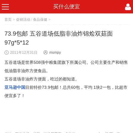
买什么便宜
首页
>
促销活动
/
食品保健
>
73.9包邮 五谷道场低脂非油炸锦烩双菇面
97g*5*12
2011年12月31日
msmpy
五谷道场是世界508强中粮集团旗下所属公司。公司主要生产和销售
低油脂非油炸方便食品。
五谷道场非油炸方便面，吃过的都知道。
亚马逊中国
目前特价73.9包邮！总共60包，平均 1块2一包，比超市
便宜多了！