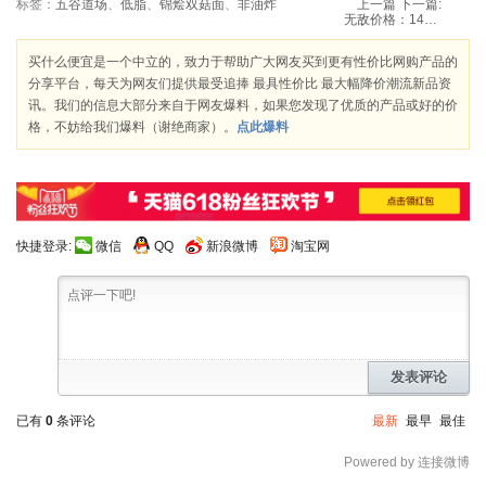
标签：
五谷道场
、
低脂
、
锦烩双菇面
、
非油炸
上一篇
下一篇:
无敌价格：146元包邮 大唐西域 欧尚中罐 新疆特级开心果 360g*3罐*3份
买什么便宜是一个中立的，致力于帮助广大网友买到更有性价比网购产品的
分享平台，每天为网友们提供最受追捧 最具性价比 最大幅降价潮流新品资
讯。我们的信息大部分来自于网友爆料，如果您发现了优质的产品或好的价
格，不妨给我们爆料（谢绝商家）。
点此爆料
快捷登录:
微信
QQ
新浪微博
淘宝网
发表评论
已有
0
条评论
最新
最早
最佳
Powered by 连接微博