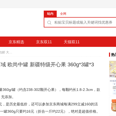
站内
全网
京东精选
京东双11
天猫双11
无敌价格：146元包邮 大唐西域 欧尚中罐 新疆特级开心果 360g*3罐*3份
热
 欧尚中罐 新疆特级开心果 360g*3罐*3
g/罐（约含238-302颗开心果），每颗约长1.8-2.3cm，款
口，无添加。
4元，是历史最低价，还可以参加京东商城每满299立减160的活
一罐360g只要约16元（折合一斤约22元），绝对是超值价格。