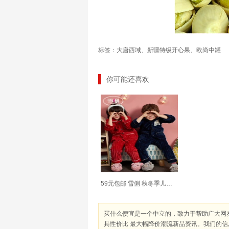
标签：
大唐西域
、
新疆特级开心果
、
欧尚中罐
你可能还喜欢
59元包邮 雪俐 秋冬季儿童珊瑚绒睡衣家居服
买什么便宜是一个中立的，致力于帮助广大网
具性价比 最大幅降价潮流新品资讯。我们的