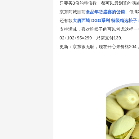
只要买3份的整倍数，都可以最划算的满
京东商城目前
食品年货盛宴的促销
，每满
还有款
大唐西域 DGG系列 特级精选松子 5
支持满减，喜欢吃松子的可以考虑这样一个
02+102+95=299，只需支付139.
更新：京东很无耻，现在开心果价格204，