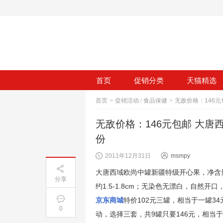
首页
促销分类
天猫精选
首页
>
促销活动
/
食品保健
>
无敌价格：146元包邮 大唐西域
份
2011年12月31日
msmpy
大唐西域欧尚中罐新疆特级开心果，净含量360
分享
约1.5-1.8cm；无染色无漂白，自然开
京东商城
特价102元三罐，相当于一罐3
0
动，选择三套，共9罐只要146元，相当于