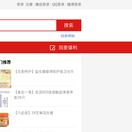
登录 注册
|
微信登录
|
QQ登录
|
微博登录
找券帮助
我要爆料
门推荐
【完美呵护】益生菌极薄医护级卫生巾
【最后一项】名流003玻尿酸超薄避孕
套26只
【六必居】28芝麻花生酱