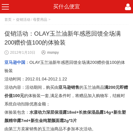
买什么便宜
首页
>
促销活动
/
母婴用品
>
促销活动：OLAY玉兰油新年感恩回馈全场满
200赠价值100的体验装
2012年1月10日
msmpy
亚马逊中国
：OLAY玉兰油新年感恩回馈全场满200赠价值100的体
验装
活动时间：2012.01.04-2012.1.22
活动内容：活动期间，购买由
亚马逊销售
的玉兰油商品
满200元即赠
价值100元
的体验装一套,满足条件时，将赠品加入购物车，结账时
系统自动扣除优惠金额；
体验装包含：
水漾动力深层保湿露18ml+长效保湿晶露14g+新生塑
颜精华露7ml+新生金纯塑颜面霜2g*3片
由第三方卖家销售的玉兰油商品不参加本次活动。