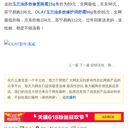
这款
玉兰油多效修复眼霜15g
售价为89元，全网最低，京东98元，
苏宁易购106元。
OLAY玉兰油多效修护润舒霜50g
售价85元，全网
最低价格，京东价格104元，苏宁易购112元。过年回家送老妈，送
给她，都是不错选着！
上一篇
下一篇:
促销活动：御泥坊“新年狂欢 四折献礼”活动专场最低四折起，五折封顶，价格低至15元
买什么便宜是一个中立的，致力于帮助广大网友买到更有性价比网购产品的
分享平台，每天为网友们提供最受追捧 最具性价比 最大幅降价潮流新品资
讯。我们的信息大部分来自于网友爆料，如果您发现了优质的产品或好的价
格，不妨给我们爆料（谢绝商家）。
点此爆料