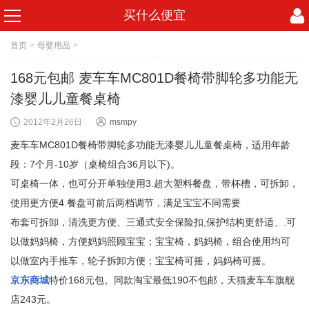
买什么便宜
首页
>
母婴用品
>
168元包邮 麦车车MC801D餐椅带脚轮多功能无
漆婴儿儿童餐桌椅
2012年2月26日
msmpy
麦车车MC801D餐椅带脚轮多功能无漆婴儿儿童餐桌椅，适用年龄
段：7个月-10岁（桌椅组合36月以下)。
可桌椅一体，也可分开单独使用3.超大塑料餐盘，带杯槽，可拆卸，
使用更方便4.餐盘可前后两档调节，满足宝宝不同需要
布套可拆卸，清洗更方便、三通式安全保险扣,保护结构更舒适、.可
以做妈妈椅，方便妈妈照顾宝宝；宝宝椅，妈妈椅，组合使用均可
以做室内手推车，轮子拆卸方便；宝宝椅可摇，妈妈椅可摇。
京东商城
特价168元包。同款淘宝最低190不包邮，天猫麦车车旗舰
店243元。