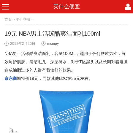
买什么便宜
首页
>
男性护肤
>
19元 NBA男士活碳酷爽洁面乳100ml
2012年2月26日
msmpy
NBA男士活碳酷爽洁面乳，容量100ML，适用于任何肤质男性，有
效呵护肌肤、清洁毛孔、深层补水，对于T区黑头以及长期对着电脑
造成油脂过多的人群有着较好的效果。
京东商
城特价19元，同款其他B2C在35元左右。