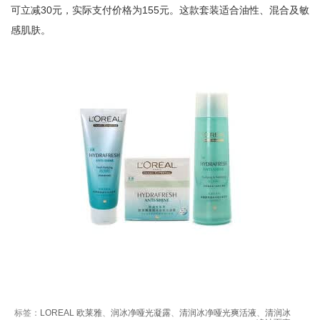
可立减30元，实际支付价格为155元。这款套装适合油性、混合及敏
感肌肤。
标签：
LOREAL 欧莱雅
、
润冰净哑光凝露
、
清润冰净哑光爽活液
、
清润冰