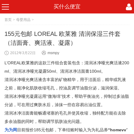
买什么便宜
首页
>
母婴用品
>
155元包邮 LOREAL 欧莱雅 清润保湿三件套
（洁面膏、爽活液、凝露）
2012年3月22日
msmpy
L’OREAL欧莱雅的这款三件组合套装包含：清润冰净哑光爽活液200
ml、清润冰净哑光凝露50ml、清润冰净洁面膏100ml。
清润冰净哑光爽活液含丰富的矿物精华，用于洁面后，精华或乳液
之前，能净化肌肤收缩毛孔，控油及调节油脂分泌，滋润保湿。
清润冰净哑光凝露运用“微海绵”技术，帮助平衡油光，抑制过多油脂
分泌，可在用过爽肤水后，涂抹一些在容易出油位置。
清润冰净洁面膏能畅通堵塞的毛孔并使其收缩，独特配方能在去除
多余油脂的同时，帮助调节肌肤油光问题。
为为网
目前报价185元包邮，下单结账时输入为为礼品券
“homevv
”